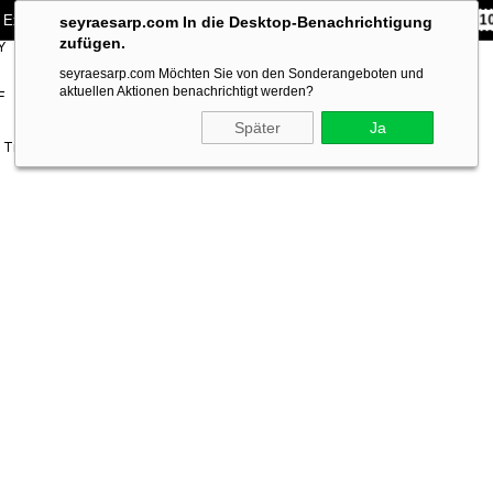
 Exklusiv **10% RABATT** auf Ihre erste Bestellung!
CODE:
SEYRA1
seyraesarp.com In die Desktop-Benachrichtigung
zufügen.
Y
SCARF
BRANDS
seyraesarp.com Möchten Sie von den Sonderangeboten und
ACCESSORY
aktuellen Aktionen benachrichtigt werden?
F
Später
Ja
 Tivil İpek Eşarp Karışık Desen IST 8310713 - 923