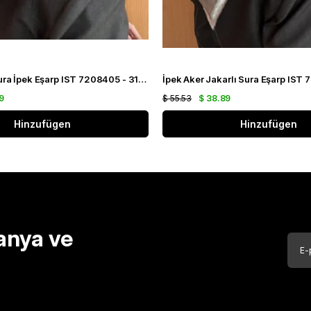
Aker Jakarlı Sura İpek Eşarp IST 7208405 - 312 Siyah Gümüş Simli Desen
9
$ 55.53
$ 38.89
Hinzufügen
Hinzufügen
anya ve