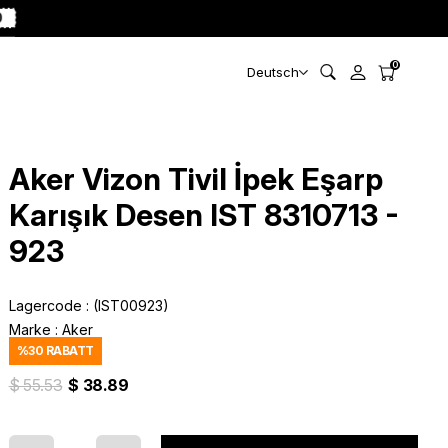
0
0
Deutsch
Aker Vizon Tivil İpek Eşarp
Karışık Desen IST 8310713 -
923
Lagercode
(IST00923)
Marke
:
Aker
%
30
RABATT
$ 55.53
$ 38.89