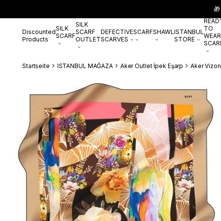
🎁
READ
SILK
SILK
TO
Discounted
SCARF
DEFECTIVE
SCARF
SHAWL
ISTANBUL
SCARF
WEAR
Products
OUTLET
SCARVES
STORE
SCAR
Startseite
ISTANBUL MAĞAZA
Aker Outlet İpek Eşarp
Aker Vizon