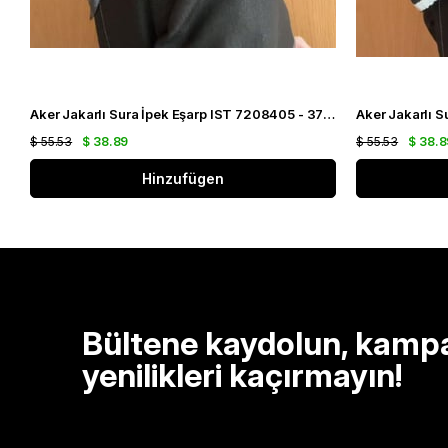
Aker Jakarlı Sura İpek Eşarp IST 7208405 - 372 Koyu Gri Gümüş Simli Desen
$ 55.53
$ 38.89
$ 55.53
$ 38.8
Hinzufügen
Bültene kaydolun, kamp
yenilikleri kaçırmayın!