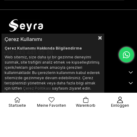
Çerez Kullanımı
Çerez Kullanımı Hakkında Bilgilendirme
+90 543 445 05 88
Web sitemiz, size daha iyi bir gezinme deneyimi
seyraltd@gmail.com
sunmak, site trafiğini analiz etmek ve kişiselleştirilmiş
içerik/reklam göstermek amacıyla çerezleri
KURUMSAL
kullanmaktadır. Bu çerezlerin kullanımını kabul ederek
sitemizde gezinmeye devam edebilirsiniz. Çerez
KURUMSAL
terciplerinizi yönetmek veya daha fazla bilgi almak
için lütfen
Çerez Politikası
sayfasını ziyaret edin.
ALIŞVERİŞ
Startseite
Meine Favoriten
Warenkorb
Einloggen