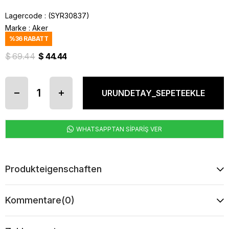
Lagercode
(SYR30837)
Marke
:
Aker
%
36
RABATT
$ 69.44
$ 44.44
WHATSAPPTAN SİPARİŞ VER
Produkteigenschaften
Kommentare
(0)