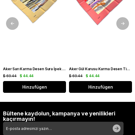
Aker Sarı Karma Desen Sura İpek Eşarp 8808701 - 361
Aker Gül Kurusu Karma Desen Tivil İpek Eşarp 8808713 - 991
$ 69.44
$ 44.44
$ 69.44
$ 44.44
Hinzufügen
Hinzufügen
Bültene kaydolun, kampanya ve yenilikleri
kaçırmayın!