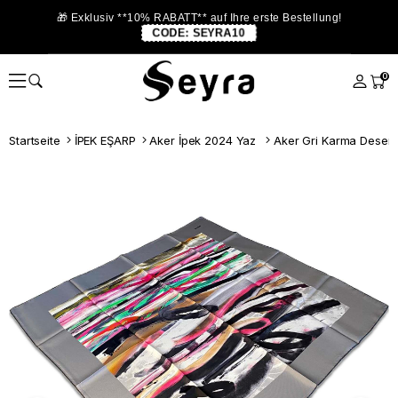
🎁 Exklusiv **10% RABATT** auf Ihre erste Bestellung!
CODE:
SEYRA10
0
Startseite
İPEK EŞARP
Aker İpek 2024 Yaz
Aker Gri Karma Desen T