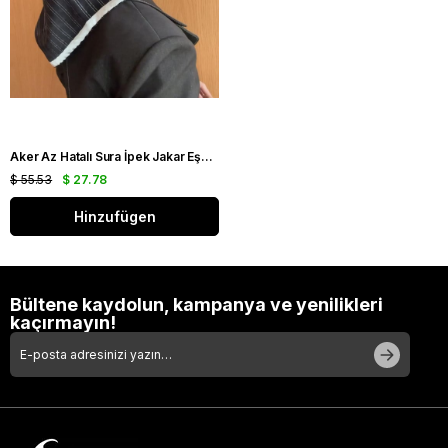
Aker Az Hatalı Sura İpek Jakar Eşarp IST 03229 Siyah Gümüş Simli Desen
$ 55.53
$ 27.78
Hinzufügen
Bültene kaydolun, kampanya ve yenilikleri
kaçırmayın!