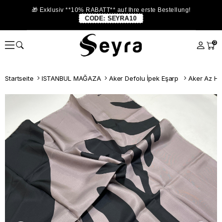
🎁 Exklusiv **10% RABATT** auf Ihre erste Bestellung!
CODE:
SEYRA10
0
Startseite
ISTANBUL MAĞAZA
Aker Defolu İpek Eşarp