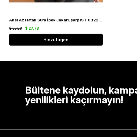
Aker Az Hatalı Sura İpek Jakar Eşarp IST 03229 Siyah Gümüş Simli Desen
$ 55.53
$ 27.78
Hinzufügen
Bültene kaydolun, kamp
yenilikleri kaçırmayın!