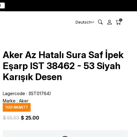
0
0
Deutsch
Aker Az Hatalı Sura Saf İpek
Eşarp IST 38462 - 53 Siyah
Karışık Desen
Lagercode
(IST01764)
Marke
:
Aker
%
55
RABATT
$ 55.53
$ 25.00