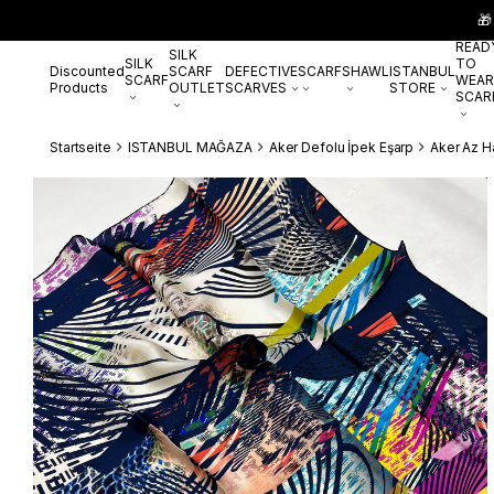
🎁
READ
SILK
SILK
TO
Discounted
SCARF
DEFECTIVE
SCARF
SHAWL
ISTANBUL
SCARF
WEAR
Products
OUTLET
SCARVES
STORE
SCAR
Startseite
ISTANBUL MAĞAZA
Aker Defolu İpek Eşarp
Aker Az Ha