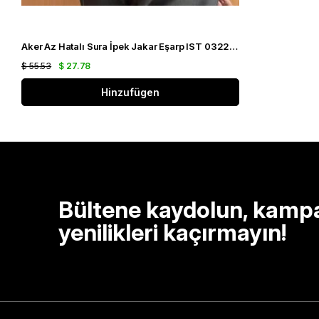
Aker Az Hatalı Sura İpek Jakar Eşarp IST 03229 Siyah Gümüş Simli Desen
$ 55.53
$ 27.78
Hinzufügen
Bültene kaydolun, kamp
yenilikleri kaçırmayın!