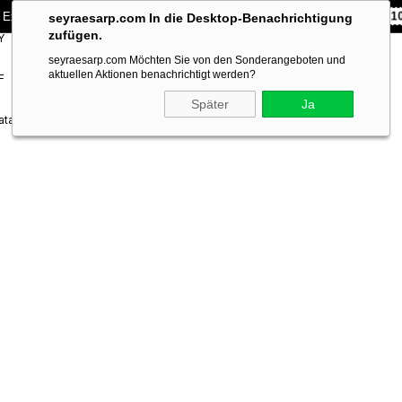
 Exklusiv **10% RABATT** auf Ihre erste Bestellung!
CODE:
SEYRA1
seyraesarp.com In die Desktop-Benachrichtigung
zufügen.
Y
SCARF
BRANDS
seyraesarp.com Möchten Sie von den Sonderangeboten und
ACCESSORY
aktuellen Aktionen benachrichtigt werden?
F
Später
Ja
talı Sura Saf İpek Eşarp IST 38462 - 53 Siyah Karışık Desen