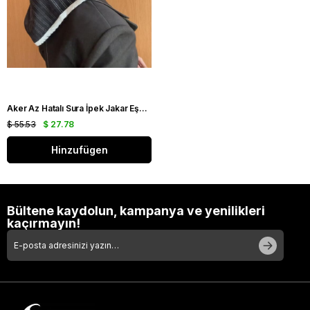
Aker Az Hatalı Sura İpek Jakar Eşarp IST 03229 Siyah Gümüş Simli Desen
$ 55.53
$ 27.78
Hinzufügen
Bültene kaydolun, kampanya ve yenilikleri
kaçırmayın!