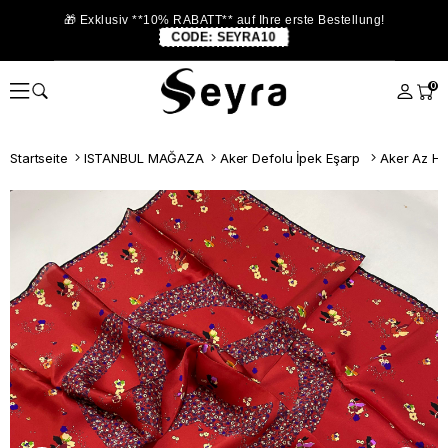
🎁 Exklusiv **10% RABATT** auf Ihre erste Bestellung!
CODE:
SEYRA10
0
Startseite
ISTANBUL MAĞAZA
Aker Defolu İpek Eşarp