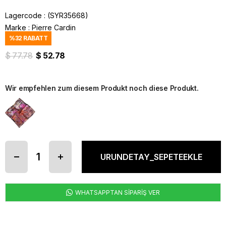
Lagercode
(SYR35668)
Marke
:
Pierre Cardin
%
32
RABATT
$ 77.78
$ 52.78
Wir empfehlen zum diesem Produkt noch diese Produkt.
WHATSAPPTAN SİPARİŞ VER