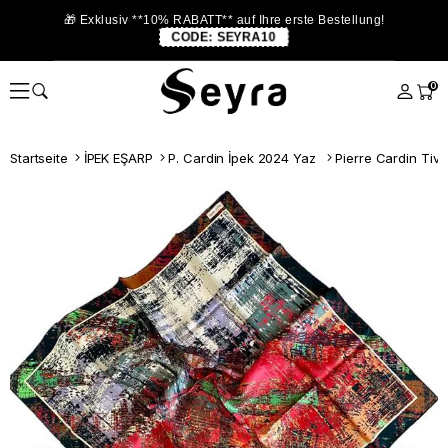
🎁 Exklusiv **10% RABATT** auf Ihre erste Bestellung!
CODE:
SEYRA10
0
Startseite
İPEK EŞARP
P. Cardin İpek 2024 Yaz