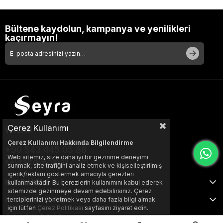
Bültene kaydolun, kampanya ve yenilikleri
kaçırmayın!
Çerez Kullanımı
Çerez Kullanımı Hakkında Bilgilendirme
+90 543 445 05 88
Web sitemiz, size daha iyi bir gezinme deneyimi
seyraltd@gmail.com
sunmak, site trafiğini analiz etmek ve kişiselleştirilmiş
içerik/reklam göstermek amacıyla çerezleri
KURUMSAL
kullanmaktadır. Bu çerezlerin kullanımını kabul ederek
sitemizde gezinmeye devam edebilirsiniz. Çerez
KURUMSAL
terciplerinizi yönetmek veya daha fazla bilgi almak
için lütfen
Çerez Politikası
sayfasını ziyaret edin.
ALIŞVERİŞ