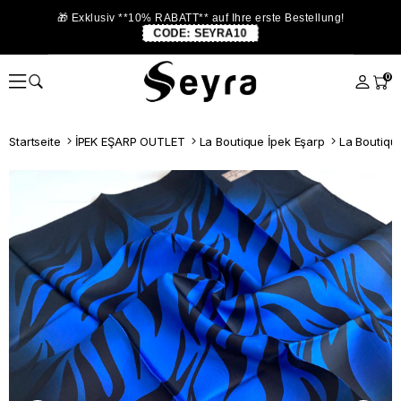
🎁 Exklusiv **10% RABATT** auf Ihre erste Bestellung!
CODE:
SEYRA10
0
Startseite
İPEK EŞARP OUTLET
La Boutique İpek Eşarp