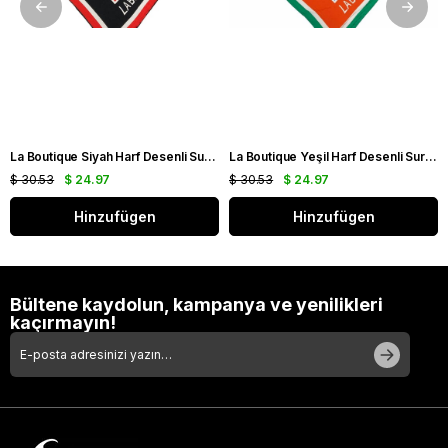
La Boutique Siyah Harf Desenli Sura İpek Eşarp 1631 - 01
La Boutique Yeşil Harf Desenli Sura İpek Eşarp 1631 - 06
$ 30.53
$ 24.97
$ 30.53
$ 24.97
Hinzufügen
Hinzufügen
Bültene kaydolun, kampanya ve yenilikleri
kaçırmayın!