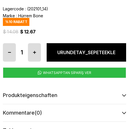
Lagercode
(202101_14)
Marke
:
Hürrem Bone
%
10
RABATT
$ 14.08
$ 12.67
WHATSAPPTAN SİPARİŞ VER
Produkteigenschaften
Kommentare
(0)