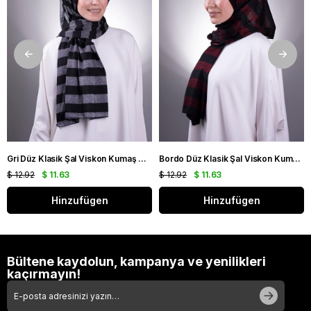
Gri Düz Klasik Şal Viskon Kumaş Simli Şeritli 202100_15
Bordo Düz Klasik Şal Viskon Kumaş Simli Şeritli 202100_16
$ 12.92
$ 11.63
$ 12.92
$ 11.63
Hinzufügen
Hinzufügen
Bültene kaydolun, kampanya ve yenilikleri
kaçırmayın!