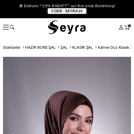
🎁 Exklusiv **10% RABATT** auf Ihre erste Bestellung!
CODE:
SEYRA10
0
Startseite
HAZIR BONE ŞAL
ŞAL
KLASİK ŞAL