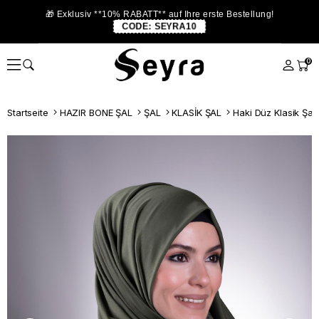
🎁 Exklusiv **10% RABATT** auf Ihre erste Bestellung!
CODE:
SEYRA10
0
Startseite
HAZIR BONE ŞAL
ŞAL
KLASİK ŞAL