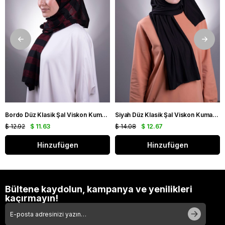
Bordo Düz Klasik Şal Viskon Kumaş Simli Şeritli 202100_16
Siyah Düz Klasik Şal Viskon Kumaş Likralı Penye 202101_01
$ 12.92
$ 11.63
$ 14.08
$ 12.67
Hinzufügen
Hinzufügen
Bültene kaydolun, kampanya ve yenilikleri
kaçırmayın!