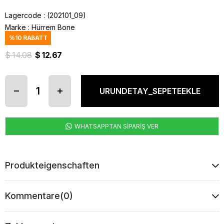
Lagercode
(202101_09)
Marke
:
Hürrem Bone
%
10
RABATT
$ 14.08
$ 12.67
WHATSAPPTAN SİPARİŞ VER
Produkteigenschaften
Kommentare
(0)