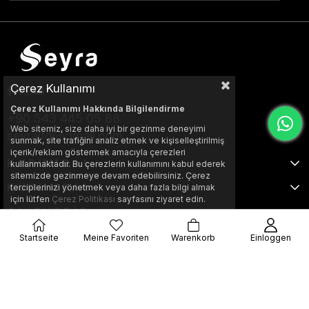
Çerez Kullanımı
Çerez Kullanımı Hakkında Bilgilendirme
+90 543 445 05 88
Web sitemiz, size daha iyi bir gezinme deneyimi
seyraltd@gmail.com
sunmak, site trafiğini analiz etmek ve kişiselleştirilmiş
içerik/reklam göstermek amacıyla çerezleri
KURUMSAL
kullanmaktadır. Bu çerezlerin kullanımını kabul ederek
sitemizde gezinmeye devam edebilirsiniz. Çerez
KURUMSAL
terciplerinizi yönetmek veya daha fazla bilgi almak
için lütfen
Çerez Politikası
sayfasını ziyaret edin.
ALIŞVERİŞ
Startseite
Meine Favoriten
Warenkorb
Einloggen