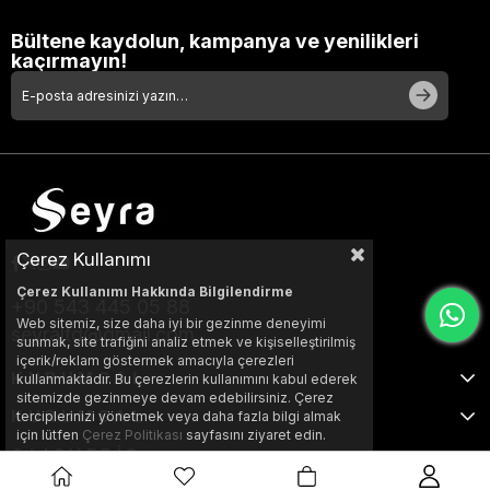
Bültene kaydolun, kampanya ve yenilikleri
kaçırmayın!
Çerez Kullanımı
Çerez Kullanımı Hakkında Bilgilendirme
+90 543 445 05 88
Web sitemiz, size daha iyi bir gezinme deneyimi
seyraltd@gmail.com
sunmak, site trafiğini analiz etmek ve kişiselleştirilmiş
içerik/reklam göstermek amacıyla çerezleri
KURUMSAL
kullanmaktadır. Bu çerezlerin kullanımını kabul ederek
sitemizde gezinmeye devam edebilirsiniz. Çerez
KURUMSAL
terciplerinizi yönetmek veya daha fazla bilgi almak
için lütfen
Çerez Politikası
sayfasını ziyaret edin.
ALIŞVERİŞ