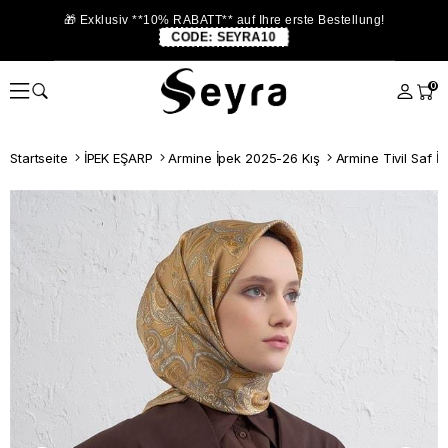
🎁 Exklusiv **10% RABATT** auf Ihre erste Bestellung!
CODE:
SEYRA10
0
Startseite
İPEK EŞARP
Armine İpek 2025-26 Kış
Armine Tivil Saf İ