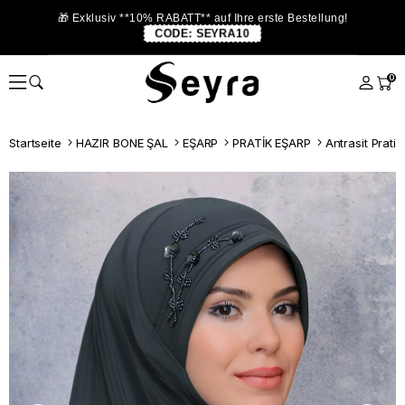
🎁 Exklusiv **10% RABATT** auf Ihre erste Bestellung!
CODE:
SEYRA10
0
Startseite
HAZIR BONE ŞAL
EŞARP
PRATİK EŞARP