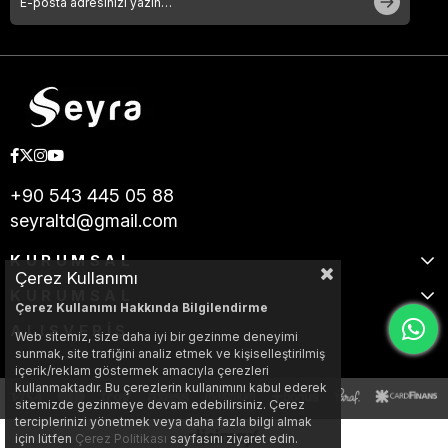
+90 543 445 05 88
seyraltd@gmail.com
KURUMSAL
Çerez Kullanımı
KURUMSAL
Çerez Kullanımı Hakkında Bilgilendirme
ALIŞVERİŞ
Web sitemiz, size daha iyi bir gezinme deneyimi
sunmak, site trafiğini analiz etmek ve kişiselleştirilmiş
içerik/reklam göstermek amacıyla çerezleri
kullanmaktadır. Bu çerezlerin kullanımını kabul ederek
sitemizde gezinmeye devam edebilirsiniz. Çerez
terciplerinizi yönetmek veya daha fazla bilgi almak
için lütfen
Çerez Politikası
sayfasını ziyaret edin.