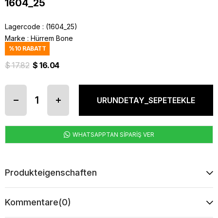
1604_25
Lagercode
(1604_25)
Marke
:
Hürrem Bone
%
10
RABATT
$ 17.82
$ 16.04
WHATSAPPTAN SİPARİŞ VER
Produkteigenschaften
Kommentare
(0)