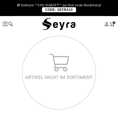
🎁 Exklusiv **10% RABATT** auf Ihre erste Bestellung!
CODE:
SEYRA10
0